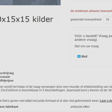
de minimum-afname hoeveelh
gewenste hoeveelheid
Vóór u bestelt! Vraag p
andere vraag).
Stel ons uw vraag
Mail
schrijving
formatie
ffelprijzen
er wordt het hekje of de haag vervangen door een muurtje of erfafscheiding van s
 15x15x60cm is beschikbaar in 5 kleurstellingen, daarnaast kunt u kiezen uit de 's
 foto's geven niet altijd het juiste formaat of al dan niet getrommeld weer.
Laat u d
ave fabrikant
antraciet effen