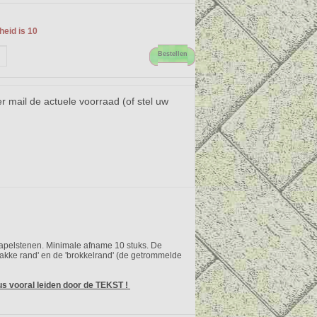
eid is 10
Bestellen
er mail de actuele voorraad (of stel uw
tapelstenen. Minimale afname 10 stuks. De
trakke rand' en de 'brokkelrand' (de getrommelde
us vooral leiden door de TEKST !