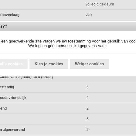
volledig gekleurd
g bovenlaag
vlak
r kenmerk
brokkelrand
es??
tendig
ja
 een goedwerkende site vragen we uw toestemming voor het gebruik van coo
We leggen géén persoonlijke gegevens vast.
keurd
nee
 =
60x15x15
alle cookies
Kies je cookies
Weiger cookies
caties van 0 (=niet) tot 5 (=zeer)
estendig
5
oudsvriendelijk
4
rend
2
5
n algenwerend
2