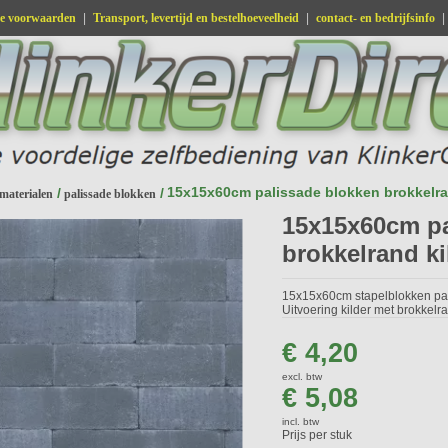
e voorwaarden
|
Transport, levertijd en bestelhoeveelheid
|
contact- en bedrijfsinfo
|
15x15x60cm palissade blokken brokkelra
/
/
aterialen
palissade blokken
15x15x60cm pa
brokkelrand ki
15x15x60cm stapelblokken pal
Uitvoering kilder met brokkelran
€ 4,20
excl. btw
€ 5,08
incl. btw
Prijs per stuk