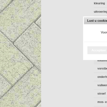
kleuring
uitvoerin
bijzonde
Lust u cooki
vorstbes
Voor
KOMO ge
L x B x H
Accepteer 
kwalifi
vorstb
onderh
vuilwe
stroef
mos- e