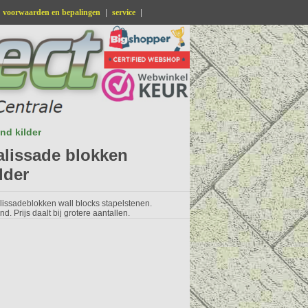
voorwaarden en bepalingen
|
service
|
nd kilder
lissade blokken
lder
issadeblokken wall blocks stapelstenen.
d. Prijs daalt bij grotere aantallen.