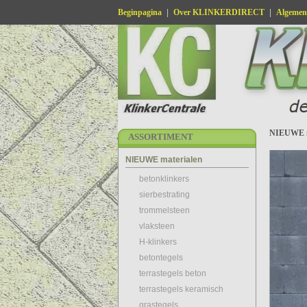
Beginpagina
|
Over KLINKERDIRECT
|
Algemen
Betaalmogelijkheden
NIEUWE m
ASSORTIMENT
NIEUWE materialen
betonklinkers
sierbestrating
trommelsteen
vlaksteen
H-klinkers
betontegels
terrastegels beton
terrastegels keramisch
grastegels