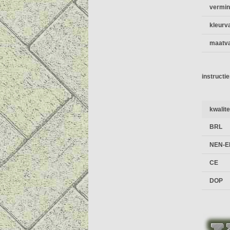
vermin
kleurv
maatva
instructi
kwalit
BRL
NEN-E
CE
DOP