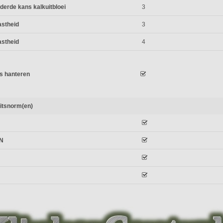
derde kans kalkuitbloei
3
astheid
3
stheid
4
es hanteren
eitsnorm(en)
N